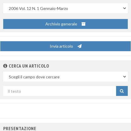
Uscite
Archivio generale
Invia articolo
CERCA UN ARTICOLO
Nel
campo
Cerca
per
titolo
PRESENTAZIONE