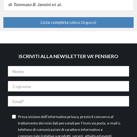
di
Tommaso B. Jannini
et al.
Lista completa
(ultimi 30 giorni)
ISCRIVITI ALLA NEWSLETTER VA' PENSIERO
Nome
Cognome
Email
Presa visione dell’
informativa privacy
, presto il consenso al
trattamento dei miei dati personali per l’invio via posta, e-mail o
telefono di comunicazioni di carattere informativo e
commerciale (relative a prodotti, servizi, attività ed eventi