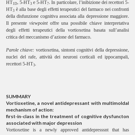
HT
, 5-HT
e 5-HT
. In particolare, l’inibizione dei recettori 5-
1D
3
7
HT
è alla base degli effetti terapeutici del farmaco nei confronti
3
della disfunzione cognitiva associata alla depressione maggiore.
Il presente
viewpoint
offre una possibile chiave interpretativa
degli effetti terapeutici della vortioxetina basata sull’analisi
critica del meccanismo d’azione del farmaco.
Parole chiave:
vortioxetina, sintomi cognitivi della depressione,
nuclei del rafe, attività dei neuroni corticali ed ippocampali,
recettori 5-HT
.
3
SUMMARY
Vortioxetine, a novel antidepressant with multimoldal
mechanism of action:
first-in-class in the treatment of cognitive dysfuncton
associated with major depression
Vortioxetine is a newly approved antidepresssnt that has