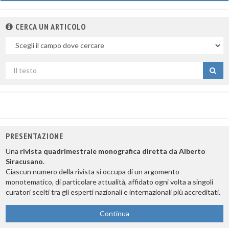
CERCA UN ARTICOLO
Nel
campo
Cerca
per
titolo
PRESENTAZIONE
Una
rivista quadrimestrale monografica diretta da Alberto
Siracusano
.
Ciascun numero della rivista si occupa di un argomento
monotematico, di particolare attualità, affidato ogni volta a singoli
curatori scelti tra gli esperti nazionali e internazionali più accreditati.
Continua