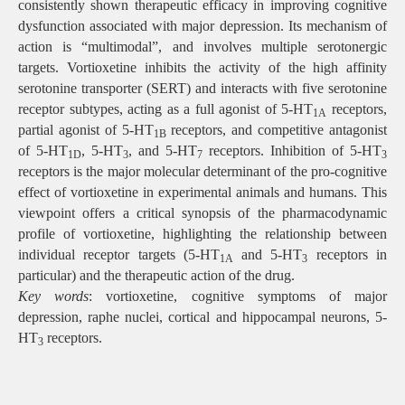
consistently shown therapeutic efficacy in improving cognitive
dysfunction associated with major depression. Its mechanism of
action is “multimodal”, and involves multiple serotonergic
targets. Vortioxetine inhibits the activity of the high affinity
serotonine transporter (SERT) and interacts with five serotonine
receptor subtypes, acting as a full agonist of 5-HT
receptors,
1A
partial agonist of 5-HT
receptors, and competitive antagonist
1B
of 5-HT
, 5-HT
, and 5-HT
receptors. Inhibition of 5-HT
1D
3
7
3
receptors is the major molecular determinant of the pro-cognitive
effect of vortioxetine in experimental animals and humans. This
viewpoint offers a critical synopsis of the pharmacodynamic
profile of vortioxetine, highlighting the relationship between
individual receptor targets (5-HT
and 5-HT
receptors in
1A
3
particular) and the therapeutic action of the drug.
Key words
: vortioxetine, cognitive symptoms of major
depression, raphe nuclei, cortical and hippocampal neurons, 5-
HT
receptors.
3