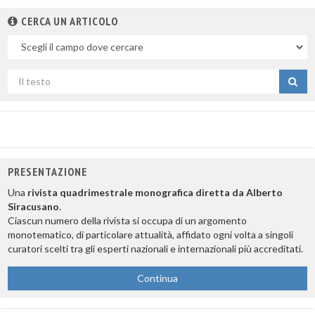
CERCA UN ARTICOLO
Nel
campo
Cerca
per
titolo
PRESENTAZIONE
Una
rivista quadrimestrale monografica diretta da Alberto
Siracusano
.
Ciascun numero della rivista si occupa di un argomento
monotematico, di particolare attualità, affidato ogni volta a singoli
curatori scelti tra gli esperti nazionali e internazionali più accreditati.
Continua