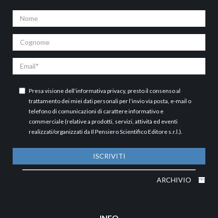
Nome
Cognome
Email
Presa visione dell’
informativa privacy
, presto il consenso al
trattamento dei miei dati personali per l’invio via posta, e-mail o
telefono di comunicazioni di carattere informativo e
commerciale (relative a prodotti, servizi, attività ed eventi
realizzati/organizzati da Il Pensiero Scientifico Editore s.r.l.).
ISCRIVITI
ARCHIVIO
INFO