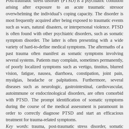
Post-traumatic stress disorder (PTSD) is a psychiatric condition
arising after exposure to an acute traumatic stressor
overwhelming the individual’s coping capacity. The disorder is
most frequently acquired after being exposed to traumatic events
such as wars, natural disasters, or interpersonal violence. PTSD
is often found with other psychiatric disorders, such as somatic
symptom disorder. The latter is often presenting with a wide
variety of hard-to-define medical symptoms. The aftermaths of a
past trauma often manifest as somatic symptoms involving
several systems. Patients may complain, sometimes permanently,
of poorly localized symptoms such as vertigo, tinnitus, blurred
vision, fatigue, nausea, diarrhoea, constipation, joint pain,
myalgias, headache or palpitations. Furthermore, several
diseases such as neurologic, gastrointestinal, cardiovascular,
autoimmune or endocrinological disorders, are often comorbid
with PTSD. The prompt identification of somatic symptoms
during the course of the medical assessment is paramount in
order to correctly diagnose PTSD and start an efficacious
treatment for trauma-related symptoms.
Key words
: trauma, post-traumatic stress disorder, somatic