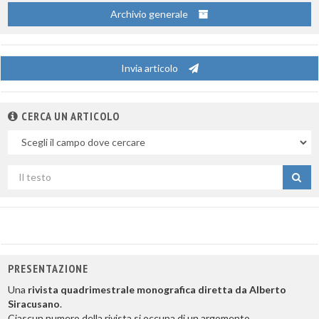
Archivio generale
Invia articolo
CERCA UN ARTICOLO
Nel
campo
Cerca
per
titolo
PRESENTAZIONE
Una
rivista quadrimestrale monografica diretta da Alberto
Siracusano
.
Ciascun numero della rivista si occupa di un argomento