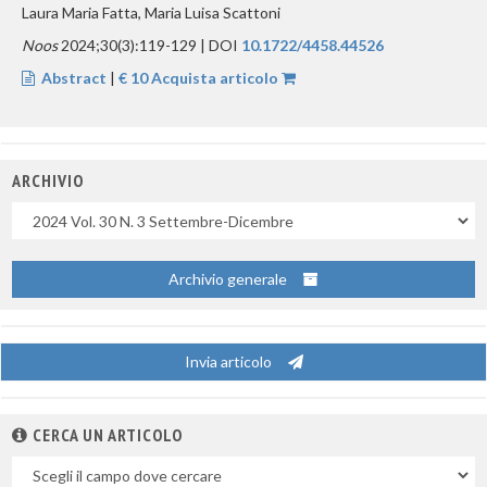
Laura Maria Fatta, Maria Luisa Scattoni
Noos
2024;30(3):119-129 | DOI
10.1722/4458.44526
Abstract
|
€ 10 Acquista articolo
ARCHIVIO
Uscite
Archivio generale
Invia articolo
CERCA UN ARTICOLO
Nel