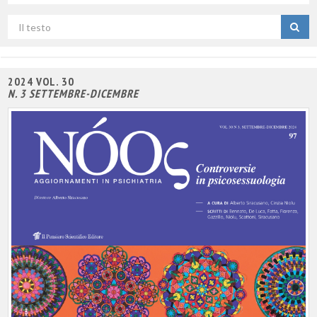
campo
Cerca
per
titolo
2024 VOL. 30
N. 3 SETTEMBRE-DICEMBRE