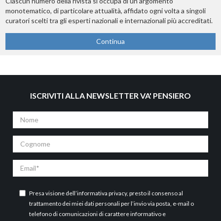
Ciascun numero della rivista si occupa di un argomento
monotematico, di particolare attualità, affidato ogni volta a singoli
curatori scelti tra gli esperti nazionali e internazionali più accreditati.
Continua
ISCRIVITI ALLA NEWSLETTER VA' PENSIERO
Nome
Cognome
Email
Presa visione dell’
informativa privacy
, presto il consenso al
trattamento dei miei dati personali per l’invio via posta, e-mail o
telefono di comunicazioni di carattere informativo e