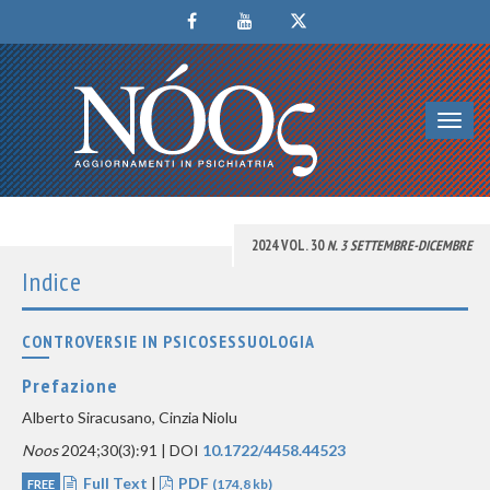
Toggl
navig
2024 VOL. 30
N. 3 SETTEMBRE-DICEMBRE
Indice
CONTROVERSIE IN PSICOSESSUOLOGIA
Prefazione
Alberto Siracusano, Cinzia Niolu
Noos
2024;30(3):91 | DOI
10.1722/4458.44523
Full Text
|
PDF
FREE
(174,8 kb)