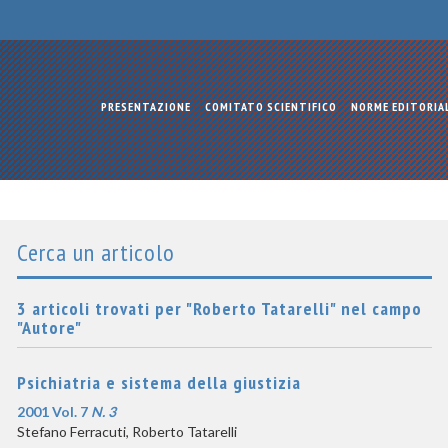
PRESENTAZIONE
COMITATO SCIENTIFICO
NORME EDITORIA
Cerca un articolo
3 articoli trovati per "Roberto Tatarelli" nel campo
"Autore"
Psichiatria e sistema della giustizia
2001 Vol. 7
N. 3
Stefano Ferracuti, Roberto Tatarelli