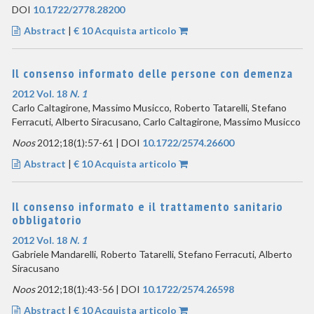
DOI
10.1722/2778.28200
Abstract
|
€ 10 Acquista articolo
Il consenso informato delle persone con demenza
2012 Vol. 18
N. 1
Carlo Caltagirone, Massimo Musicco, Roberto Tatarelli, Stefano
Ferracuti, Alberto Siracusano, Carlo Caltagirone, Massimo Musicco
Noos
2012;18(1):57-61 | DOI
10.1722/2574.26600
Abstract
|
€ 10 Acquista articolo
Il consenso informato e il trattamento sanitario
obbligatorio
2012 Vol. 18
N. 1
Gabriele Mandarelli, Roberto Tatarelli, Stefano Ferracuti, Alberto
Siracusano
Noos
2012;18(1):43-56 | DOI
10.1722/2574.26598
Abstract
|
€ 10 Acquista articolo