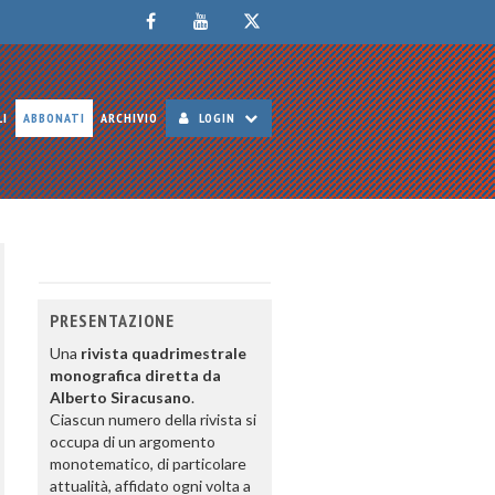
LI
ABBONATI
ARCHIVIO
LOGIN
PRESENTAZIONE
Una
rivista quadrimestrale
monografica diretta da
Alberto Siracusano
.
Ciascun numero della rivista si
occupa di un argomento
monotematico, di particolare
attualità, affidato ogni volta a