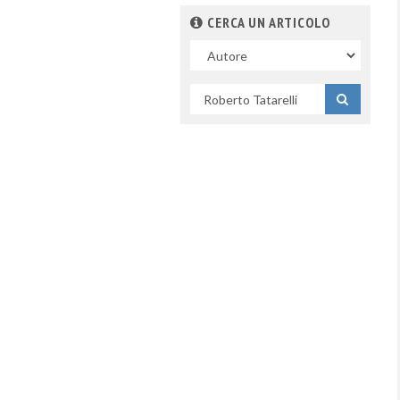
CERCA UN ARTICOLO
Nel
campo
Cerca
per
titolo