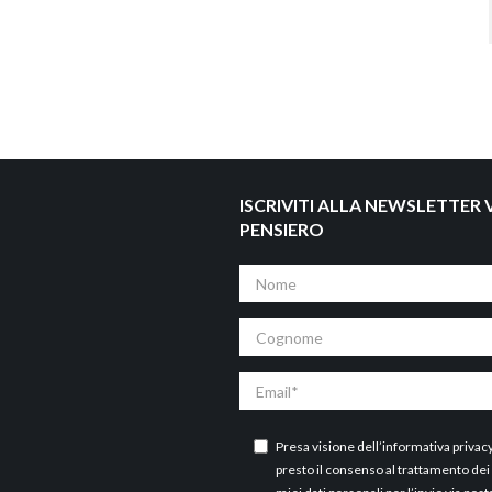
ISCRIVITI ALLA NEWSLETTER V
PENSIERO
Nome
Cognome
Email
Presa visione dell’
informativa privac
presto il consenso al trattamento dei