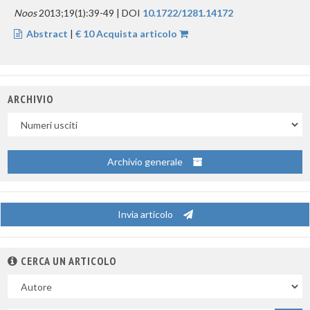
Noos
2013;19(1):39-49 | DOI
10.1722/1281.14172
Abstract
|
€ 10 Acquista articolo
ARCHIVIO
Uscite
Archivio generale
Invia articolo
CERCA UN ARTICOLO
Nel
campo