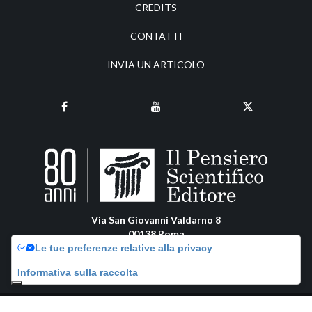
CREDITS
CONTATTI
INVIA UN ARTICOLO
Via San Giovanni Valdarno 8
00138 Roma
pensiero@pensiero.it
Le tue preferenze relative alla privacy
amministrazione@pec.pensiero.com
Informativa sulla raccolta
Riproduzione e diritti riservati |
Privacy Policy
-
Cookie Policy