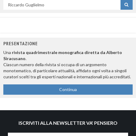
Cerca
per
titolo
PRESENTAZIONE
Una
rivista quadrimestrale monografica diretta da Alberto
Siracusano
.
Ciascun numero della rivista si occupa di un argomento
monotematico, di particolare attualità, affidato ogni volta a singoli
curatori scelti tra gli esperti nazionali e internazionali più accreditati.
Continua
ISCRIVITI ALLA NEWSLETTER VA' PENSIERO
Nome