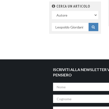
CERCA UN ARTICOLO
Nel
campo
Cerca
per
titolo
ISCRIVITI ALLA NEWSLETTER V
PENSIERO
Nome
Cognome
Email