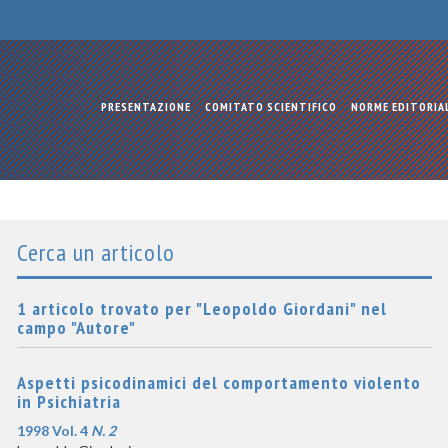
PRESENTAZIONE
COMITATO SCIENTIFICO
NORME EDITORIA
Cerca un articolo
1 articolo trovato per "Leopoldo Giordani" nel
campo "Autore"
Aspetti psicodinamici del comportamento violento
in Psichiatria
1998 Vol. 4
N. 2