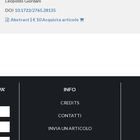
Leopoldo Giordani
DOI
10.1722/2765.28135
Abstract
|
€ 10 Acquista articolo
A'
INFO
CREDITS
CONTATTI
INVIA UN ARTICOLO