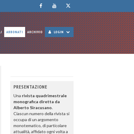
LI
ABBONATI
ARCHIVIO
LOGIN
PRESENTAZIONE
Una
rivista quadrimestrale
monografica diretta da
Alberto Siracusano
.
Ciascun numero della rivista si
occupa di un argomento
monotematico, di particolare
attualità, affidato ogni volta a