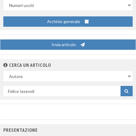
Uscite
Archivio generale
Invia articolo
CERCA UN ARTICOLO
Nel
campo
Cerca
per
titolo
PRESENTAZIONE