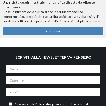
Una
rivista quadrimestrale monografica diretta da Alberto
Siracusano
.
Ciascun numero della rivista si occupa di un argomento
monotematico, di particolare attualità, affidato ogni volta a singoli
curatori scelti tra gli esperti nazionali e internazionali più accreditati.
Continua
ISCRIVITI ALLA NEWSLETTER VA' PENSIERO
Nome
Cognome
Email
Presa visione dell’
informativa privacy
, presto il consenso al