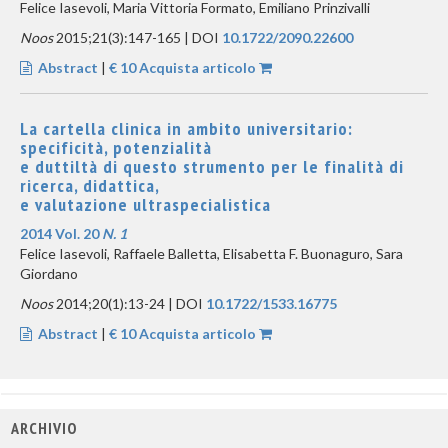
Felice Iasevoli, Maria Vittoria Formato, Emiliano Prinzivalli
Noos
2015;21(3):147-165 | DOI
10.1722/2090.22600
Abstract
|
€ 10 Acquista articolo
La cartella clinica in ambito universitario:
specificità, potenzialità
e duttiltà di questo strumento per le finalità di
ricerca, didattica,
e valutazione ultraspecialistica
2014 Vol. 20
N. 1
Felice Iasevoli, Raffaele Balletta, Elisabetta F. Buonaguro, Sara
Giordano
Noos
2014;20(1):13-24 | DOI
10.1722/1533.16775
Abstract
|
€ 10 Acquista articolo
ARCHIVIO